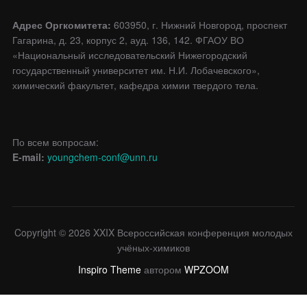
Адрес Оргкомитета:
603950, г. Нижний Новгород, проспект
Гагарина, д. 23, корпус 2, ауд. 136, 142. ФГАОУ ВО
«Национальный исследовательский Нижегородский
государственный университет им. Н.И. Лобачевского»,
химический факультет, кафедра химии твердого тела.
По всем вопросам:
E-mail:
youngchem-conf@unn.ru
Copyright © 2026 XXIX Всероссийская конференция молодых
учёных-химиков
Inspiro Theme
автором
WPZOOM