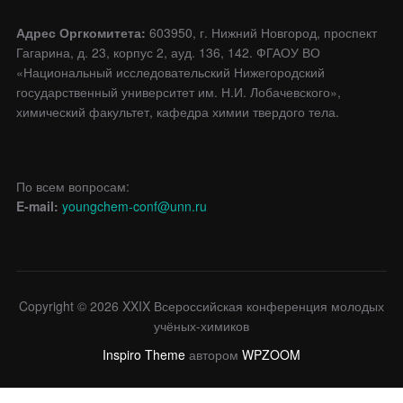
Адрес Оргкомитета:
603950, г. Нижний Новгород, проспект
Гагарина, д. 23, корпус 2, ауд. 136, 142. ФГАОУ ВО
«Национальный исследовательский Нижегородский
государственный университет им. Н.И. Лобачевского»,
химический факультет, кафедра химии твердого тела.
По всем вопросам:
E-mail:
youngchem-conf@unn.ru
Copyright © 2026 XXIX Всероссийская конференция молодых
учёных-химиков
Inspiro Theme
автором
WPZOOM