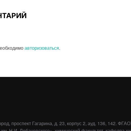
НТАРИЙ
необходимо
авторизоваться
.
ород, проспект Гагарина, д. 23, корпус 2, ауд. 136, 142. 
им. Н.И. Лобачевского», химический факультет, кафедра хи